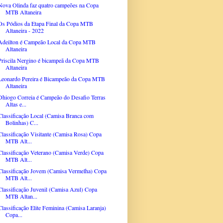
Nova Olinda faz quatro campeões na Copa
MTB Altaneira
Os Pódios da Etapa Final da Copa MTB
Altaneira - 2022
Adeilton é Campeão Local da Copa MTB
Altaneira
Priscila Nergino é bicampeã da Copa MTB
Altaneira
Leonardo Pereira é Bicampeão da Copa MTB
Altaneira
Dhiogo Correia é Campeão do Desafio Terras
Altas e...
Classificação Local (Camisa Branca com
Bolinhas) C...
Classificação Visitante (Camisa Rosa) Copa
MTB Alt...
Classificação Veterano (Camisa Verde) Copa
MTB Alt...
Classificação Jovem (Camisa Vermelha) Copa
MTB Alt...
Classificação Juvenil (Camisa Azul) Copa
MTB Altan...
Classificação Elite Feminina (Camisa Laranja)
Copa...