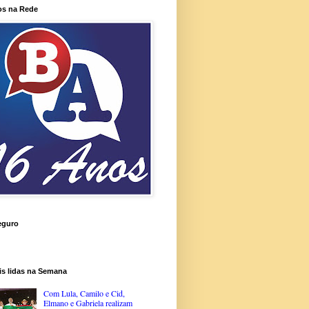
os na Rede
eguro
is lidas na Semana
Com Lula, Camilo e Cid,
Elmano e Gabriela realizam