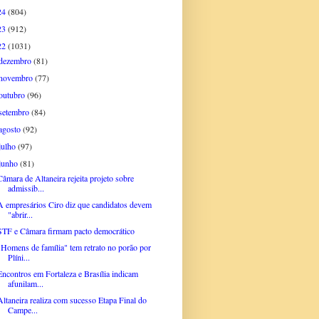
24
(804)
23
(912)
22
(1031)
dezembro
(81)
novembro
(77)
outubro
(96)
setembro
(84)
agosto
(92)
julho
(97)
junho
(81)
Câmara de Altaneira rejeita projeto sobre
admissib...
A empresários Ciro diz que candidatos devem
"abrir...
STF e Câmara firmam pacto democrático
"Homens de família" tem retrato no porão por
Plíni...
Encontros em Fortaleza e Brasília indicam
afunilam...
Altaneira realiza com sucesso Etapa Final do
Campe...