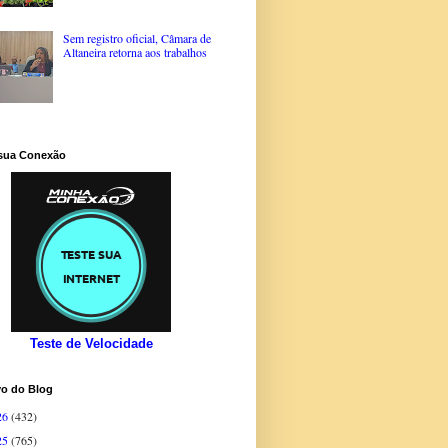
Sem registro oficial, Câmara de
Altaneira retorna aos trabalhos
 sua Conexão
Teste de Velocidade
vo do Blog
26
(432)
25
(765)