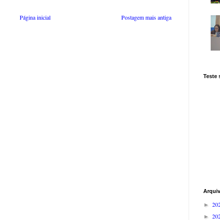
Página inicial
Postagem mais antiga
Teste
Arqui
20
►
20
►