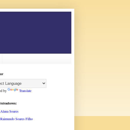
or
ed by
Translate
istradores:
Alana Soares
Raimundo Soares Filho