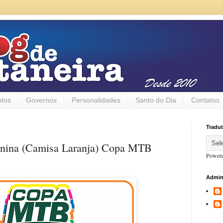
otos
Governos
Personalidades
Santo do Dia
Contatos
Tradut
minina (Camisa Laranja) Copa MTB
Power
Admin