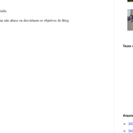
enda:
ue não abuse ou desvirtuem os objetivos do Blog.
Teste
Arqui
20
►
20
►