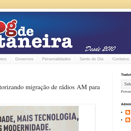
otos
Governos
Personalidades
Santo do Dia
Contatos
Tradut
utorizando migração de rádios AM para
Power
Admin