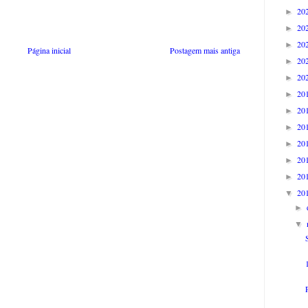
20
►
20
►
20
►
Página inicial
Postagem mais antiga
20
►
20
►
20
►
20
►
20
►
20
►
20
►
20
►
20
▼
►
▼