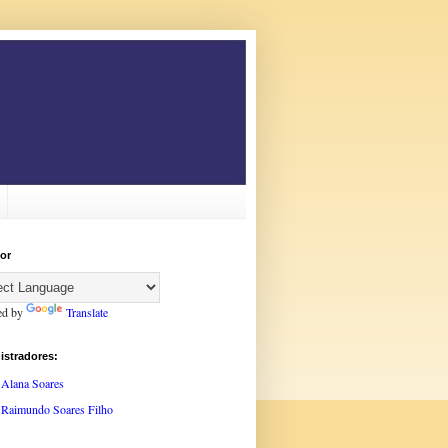
or
ed by
Translate
istradores:
Alana Soares
Raimundo Soares Filho