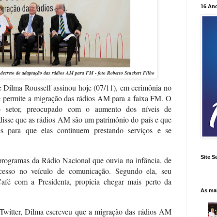
16 An
 decreto de adaptação das rádios AM para FM - foto Roberto Stuckert Filho
te Dilma Rousseff assinou hoje (07/11), em cerimônia no
ue permite a migração das rádios AM para a faixa FM. O
o setor, preocupado com o aumento dos níveis de
 disse que as rádios AM são um patrimônio do país e que
s para que elas continuem prestando serviços e se
Site S
rogramas da Rádio Nacional que ouvia na infância, de
ucesso no veículo de comunicação. Segundo ela, seu
afé com a Presidenta, propicia chegar mais perto da
As ma
 Twitter, Dilma escreveu que a migração das rádios AM