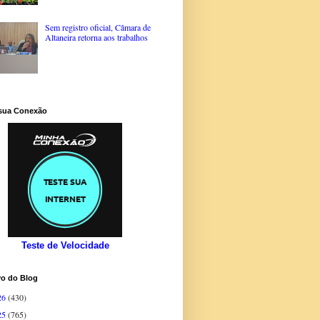
Sem registro oficial, Câmara de
Altaneira retorna aos trabalhos
 sua Conexão
Teste de Velocidade
vo do Blog
26
(430)
25
(765)