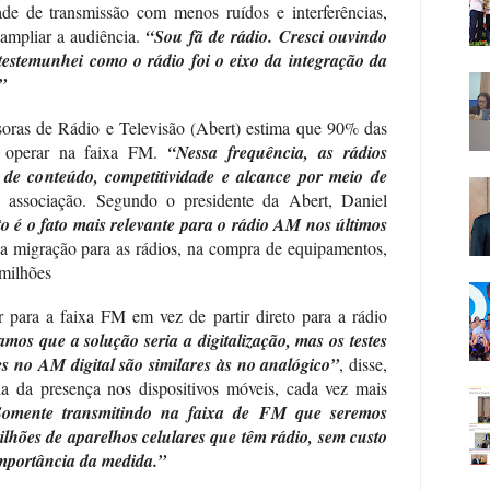
ade de transmissão com menos ruídos e interferências,
 ampliar a audiência.
“Sou fã de rádio. Cresci ouvindo
testemunhei como o rádio foi o eixo da integração da
”
soras de Rádio e Televisão (Abert) estima que 90% das
 operar na faixa FM.
“Nessa frequência, as rádios
de conteúdo, competitividade e alcance por meio de
a associação. Segundo o presidente da Abert, Daniel
to é o fato mais relevante para o rádio AM nos últimos
da migração para as rádios, na compra de equipamentos,
milhões
r para a faixa FM em vez de partir direto para a rádio
mos que a solução seria a digitalização, mas os testes
s no AM digital são similares às no analógico”
, disse,
ia da presença nos dispositivos móveis, cada vez mais
Somente transmitindo na faixa de FM que seremos
ilhões de aparelhos celulares que têm rádio, sem custo
importância da medida.”