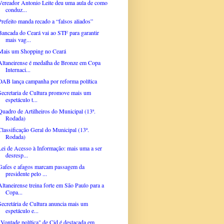
Vereador Antonio Leite deu uma aula de como
conduz...
Prefeito manda recado a “falsos aliados”
Bancada do Ceará vai ao STF para garantir
mais vag...
Mais um Shopping no Ceará
Altaneirense é medalha de Bronze em Copa
Internaci...
OAB lança campanha por reforma política
Secretaria de Cultura promove mais um
espetáculo t...
Quadro de Artilheiros do Municipal (13ª.
Rodada)
Classificação Geral do Municipal (13ª.
Rodada)
Lei de Acesso à Informação: mais uma a ser
desresp...
Gafes e afagos marcam passagem da
presidente pelo ...
Altaneirense treina forte em São Paulo para a
Copa...
Secretária de Cultura anuncia mais um
espetáculo e...
"Vontade política" de Cid é destacada em