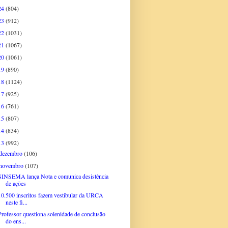
24
(804)
23
(912)
22
(1031)
21
(1067)
20
(1061)
19
(890)
18
(1124)
17
(925)
16
(761)
15
(807)
14
(834)
13
(992)
dezembro
(106)
novembro
(107)
SINSEMA lança Nota e comunica desistência
de ações
10.500 inscritos fazem vestibular da URCA
neste fi...
Professor questiona solenidade de conclusão
do ens...