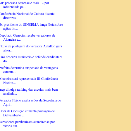
MP processa cearense e mais 12 por
infidelidade pa...
Conferência Nacional de Cultura discute
diretrizes...
Ex-presidente do SINSEMA lança Nota sobre
ações do...
Deputado Genecias recebe vereadores de
Altaneira e...
Título de postagem do vereador Adeilton gera
alvor...
Ciro descarta ministério e defende candidatura
do ...
Prefeito determina suspensão de vantagens
estatutá...
Altaneira será representada III Conferência
Nacion...
Inep divulga ranking das escolas mais bem
avaliada...
Vereador Flávio exalta ações da Secretaria de
Agri...
Líder da Oposição comenta postagem de
Delvamberto ...
Vereadores parabenizam altaneirense por
vitória em...