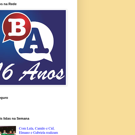
os na Rede
eguro
is lidas na Semana
Com Lula, Camilo e Cid,
Elmano e Gabriela realizam