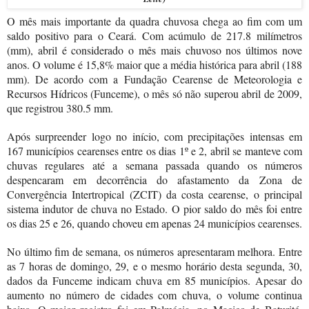
O mês mais importante da quadra chuvosa chega ao fim com um
saldo positivo para o Ceará. Com acúmulo de 217.8 milímetros
(mm), abril é considerado o mês mais chuvoso nos últimos nove
anos. O volume é 15,8% maior que a média histórica para abril (188
mm). De acordo com a Fundação Cearense de Meteorologia e
Recursos Hídricos (Funceme), o mês só não superou abril de 2009,
que registrou 380.5 mm.
Após surpreender logo no início, com precipitações intensas em
167 municípios cearenses entre os dias 1º e 2, abril se manteve com
chuvas regulares até a semana passada quando os números
despencaram em decorrência do afastamento da Zona de
Convergência Intertropical (ZCIT) da costa cearense, o principal
sistema indutor de chuva no Estado. O pior saldo do mês foi entre
os dias 25 e 26, quando choveu em apenas 24 municípios cearenses.
No último fim de semana, os números apresentaram melhora. Entre
as 7 horas de domingo, 29, e o mesmo horário desta segunda, 30,
dados da Funceme indicam chuva em 85 municípios. Apesar do
aumento no número de cidades com chuva, o volume continua