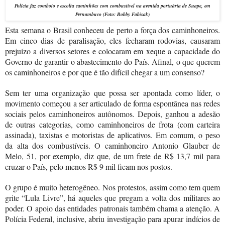
Polícia faz comboio e escolta caminhões com combustível na avenida portuária de Suape, em
Pernambuco (Foto: Bobby Fabisak)
Esta semana o Brasil conheceu de perto a força dos caminhoneiros.
Em cinco dias de paralisação, eles fecharam rodovias, causaram
prejuízo a diversos setores e colocaram em xeque a capacidade do
Governo de garantir o abastecimento do País. Afinal, o que querem
os caminhoneiros e por que é tão difícil chegar a um consenso?
Sem ter uma organização que possa ser apontada como líder, o
movimento começou a ser articulado de forma espontânea nas redes
sociais pelos caminhoneiros autônomos. Depois, ganhou a adesão
de outras categorias, como caminhoneiros de frota (com carteira
assinada), taxistas e motoristas de aplicativos. Em comum, o peso
da alta dos combustíveis. O caminhoneiro Antonio Glauber de
Melo, 51, por exemplo, diz que, de um frete de R$ 13,7 mil para
cruzar o País, pelo menos R$ 9 mil ficam nos postos.
O grupo é muito heterogêneo. Nos protestos, assim como tem quem
grite “Lula Livre”, há aqueles que pregam a volta dos militares ao
poder. O apoio das entidades patronais também chama a atenção. A
Polícia Federal, inclusive, abriu investigação para apurar indícios de