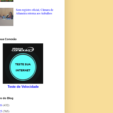
Sem registro oficial, Câmara de
Altaneira retorna aos trabalhos
 sua Conexão
Teste de Velocidade
vo do Blog
26
(432)
25
(765)