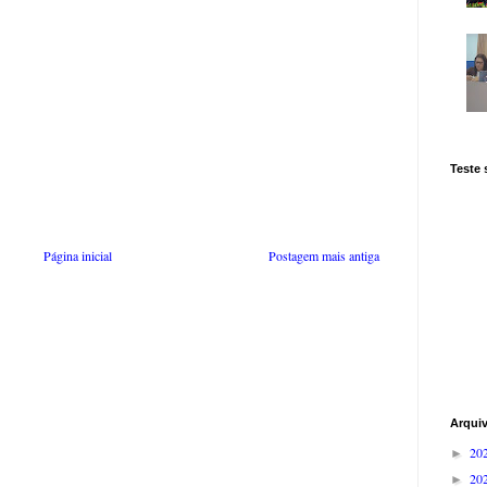
Teste
Página inicial
Postagem mais antiga
Arqui
20
►
20
►