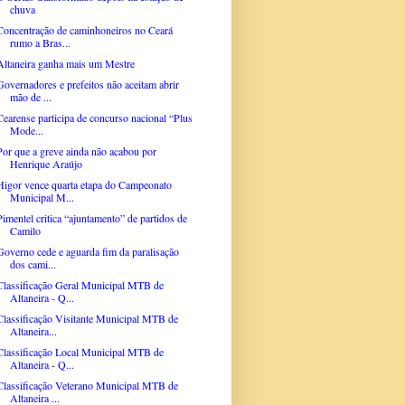
chuva
Concentração de caminhoneiros no Ceará
rumo a Bras...
Altaneira ganha mais um Mestre
Governadores e prefeitos não aceitam abrir
mão de ...
Cearense participa de concurso nacional “Plus
Mode...
Por que a greve ainda não acabou por
Henrique Araújo
Higor vence quarta etapa do Campeonato
Municipal M...
Pimentel critica “ajuntamento” de partidos de
Camilo
Governo cede e aguarda fim da paralisação
dos cami...
Classificação Geral Municipal MTB de
Altaneira - Q...
Classificação Visitante Municipal MTB de
Altaneira...
Classificação Local Municipal MTB de
Altaneira - Q...
Classificação Veterano Municipal MTB de
Altaneira ...