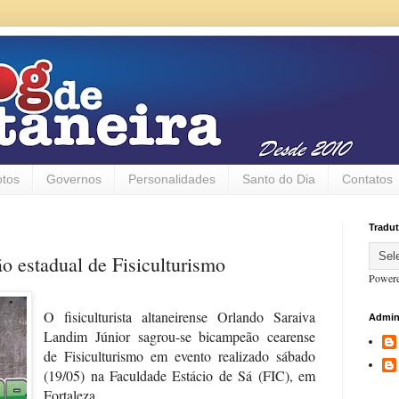
otos
Governos
Personalidades
Santo do Dia
Contatos
Tradut
o estadual de Fisiculturismo
Power
O fisiculturista altaneirense Orlando Saraiva
Admin
Landim Júnior sagrou-se bicampeão cearense
de Fisiculturismo em evento realizado sábado
(19/05) na Faculdade Estácio de Sá (FIC), em
Fortaleza.