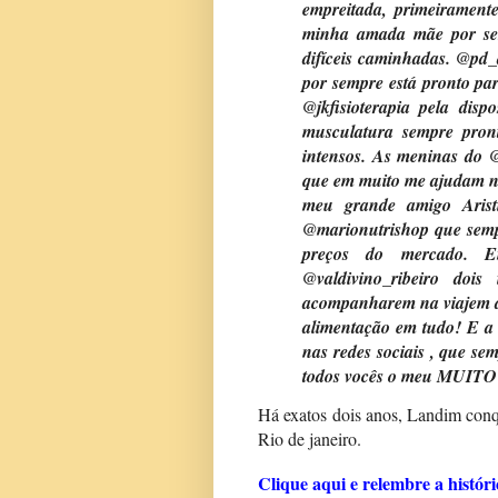
empreitada, primeiramen
minha amada mãe por sem
difíceis caminhadas. @pd
por sempre está pronto pa
@jkfisioterapia pela dis
musculatura sempre pront
intensos. As meninas do @f
que em muito me ajudam na 
meu grande amigo Arist
@marionutrishop que semp
preços do mercado. Em
@valdivino_ribeiro do
acompanharem na viajem a
alimentação em tudo! E a
nas redes sociais , que se
todos vocês o meu MUI
Há exatos dois anos, Landim conq
Rio de janeiro.
Clique aqui e relembre a históri