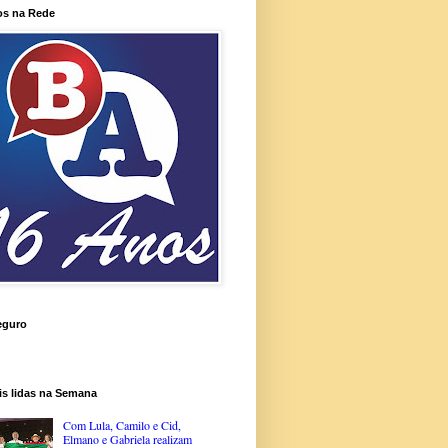
os na Rede
eguro
is lidas na Semana
Com Lula, Camilo e Cid,
Elmano e Gabriela realizam