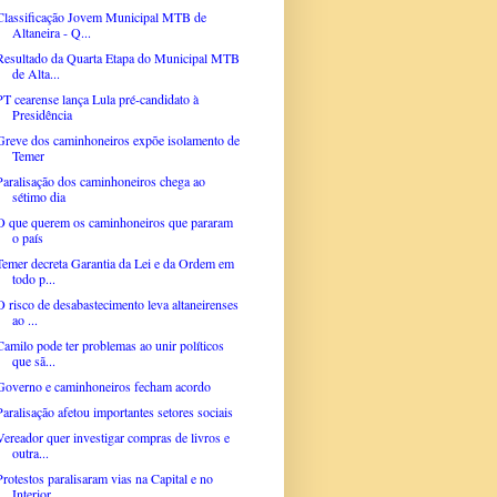
Classificação Jovem Municipal MTB de
Altaneira - Q...
Resultado da Quarta Etapa do Municipal MTB
de Alta...
PT cearense lança Lula pré-candidato à
Presidência
Greve dos caminhoneiros expõe isolamento de
Temer
Paralisação dos caminhoneiros chega ao
sétimo dia
O que querem os caminhoneiros que pararam
o país
Temer decreta Garantia da Lei e da Ordem em
todo p...
O risco de desabastecimento leva altaneirenses
ao ...
Camilo pode ter problemas ao unir políticos
que sã...
Governo e caminhoneiros fecham acordo
Paralisação afetou importantes setores sociais
Vereador quer investigar compras de livros e
outra...
Protestos paralisaram vias na Capital e no
Interior