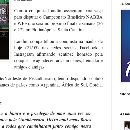
16 An
Com a conquista Landim assegurou para vaga
para disputar o Campeonato Brasileiro NABBA
e WFF que será no próximo final de semana (26
e 27) em Florianópolis, Santa Catarina.
Landim compartilhou a conquista na manhã de
hoje (21/05) nas redes sociais Facebook e
Instragram afirmando sentir-se honrado pela
conquista e agradeceu aos familiares, treinador e
amigos e amigas.
ordeste de Fisiculturismo, tendo disputado o título
ntantes de países como Argentina, África do Sul, Coréia,
Site S
o:
ve a honra e o privilégio de mais uma vez ser
As ma
nce pela @nabbaceara. Deixo aqui meus fortes
s a todos que caminharam junto comigo nessa