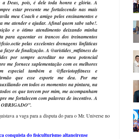
te a Deus,
pois, é dele toda honra e glória. A
pre estar presente me fortalecendo nas mais
_avila meu Coach e amigo pelos ensinamentos e
ra me atender e ajudar. Afinal quem sabe sabe!.
posição e o ótimo atendimento deixando minha
a para aguentar os trancos dos treinamentos
isio.octie pelas excelentes drenagens linfáticas
fazer de finalização. A @aristides_mtfitness do
ides por sempre acreditar no meu potencial
re me fornece suplementação com os melhores
 especial também a @flaviotopfitness e
is irmão que esse esporte me deu. Por me
uxiliando em todos os momentos na pintura, na
 todos os que torcem por mim, me acompanham
mpre me fortalecem com palavras de incentivo. A
TO OBRIGADO”.
uistava a vaga para a disputa do para o Mr. Universe no
ca conquista do fisiculturismo altaneirense