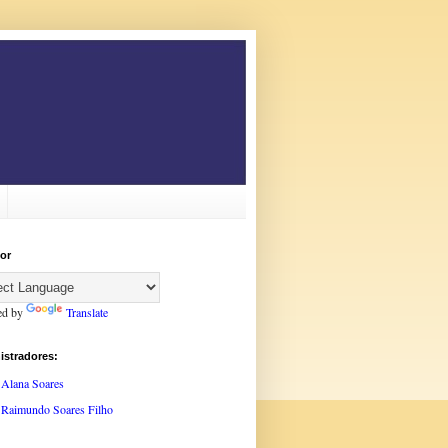
or
ed by
Translate
istradores:
Alana Soares
Raimundo Soares Filho