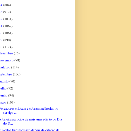
24
(804)
23
(912)
22
(1031)
21
(1067)
20
(1061)
19
(890)
18
(1124)
dezembro
(76)
novembro
(78)
outubro
(114)
setembro
(100)
agosto
(90)
julho
(92)
junho
(94)
maio
(103)
Vereadores criticam e cobram melhorias no
serviço ...
Altaneira participa de mais uma edição do Dia
do D...
O Sertão transformado depois da estação de